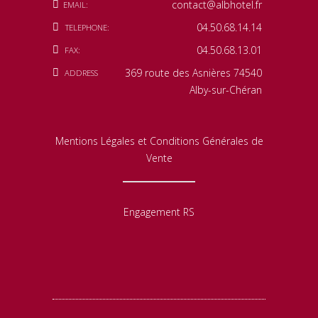
contact@albhotel.fr
EMAIL:
04.50.68.14.14
TELEPHONE:
04.50.68.13.01
FAX:
369 route des Asnières 74540
ADDRESS
Alby-sur-Chéran
Mentions Légales et Conditions Générales de
Vente
Engagement RS